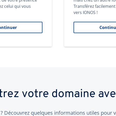
t de votre présence
mais chez un autre fo
ez celui qui vous
Transférez facilemen
vers IONOS !
ontinuer
Continu
trez votre domaine av
 Découvrez quelques informations utiles pour vo