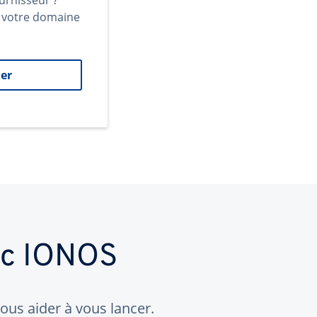
urnisseur ?
t votre domaine
er
ec IONOS
us aider à vous lancer.